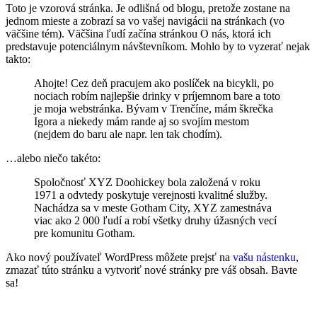
Toto je vzorová stránka. Je odlišná od blogu, pretože zostane na
jednom mieste a zobrazí sa vo vašej navigácii na stránkach (vo
väčšine tém). Väčšina ľudí začína stránkou O nás, ktorá ich
predstavuje potenciálnym návštevníkom. Mohlo by to vyzerať nejak
takto:
Ahojte! Cez deň pracujem ako poslíček na bicykli, po
nociach robím najlepšie drinky v príjemnom bare a toto
je moja webstránka. Bývam v Trenčíne, mám škrečka
Igora a niekedy mám rande aj so svojím mestom
(nejdem do baru ale napr. len tak chodím).
…alebo niečo takéto:
Spoločnosť XYZ Doohickey bola založená v roku
1971 a odvtedy poskytuje verejnosti kvalitné služby.
Nachádza sa v meste Gotham City, XYZ zamestnáva
viac ako 2 000 ľudí a robí všetky druhy úžasných vecí
pre komunitu Gotham.
Ako nový používateľ WordPress môžete prejsť na
vašu nástenku
,
zmazať túto stránku a vytvoriť nové stránky pre váš obsah. Bavte
sa!